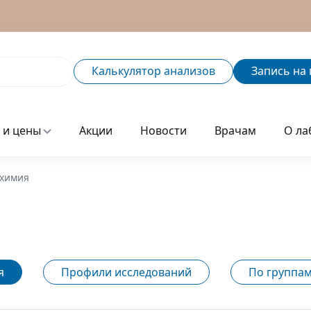
Калькулятор
анализов
Запись
на 
 и цены
Акции
Новости
Врачам
О ла
химия
я
Профили исследований
По группам