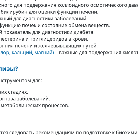
ажного для поддержания коллоидного осмотического дав
 билирубин для оценки функции печени.
жный для диагностики заболеваний.
функцию почек и состояние обмена веществ.
й показатель для диагностики диабета.
лестерина и триглицеридов в крови.
тояния печени и желчевыводящих путей.
лор, кальций, магний)
– важные для поддержания кисло
лизы?
нструментом для:
их стадиях.
огноза заболеваний.
 метаболических процессов.
ется следовать рекомендациям по подготовке к биохим