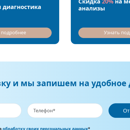
Скидка
20%
на м
 диагностика
анализы
 подробнее
Узнать по
вку и мы запишем на удобное 
От
на
обработку своих персональных данных
*