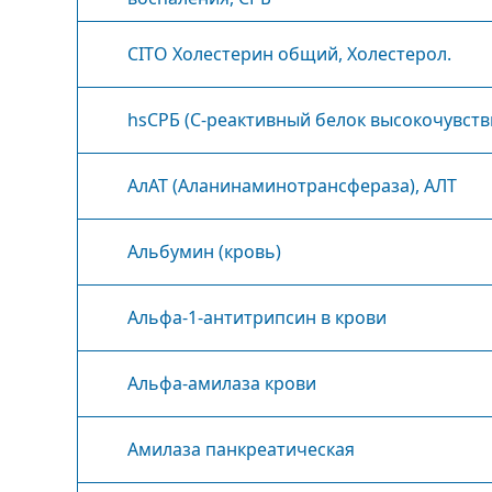
CITO Холестерин общий, Холестерол.
hsСРБ (С-реактивный белок высокочувст
АлАТ (Аланинаминотрансфераза), АЛТ
Альбумин (кровь)
Альфа-1-антитрипсин в крови
Альфа-амилаза крови
Амилаза панкреатическая