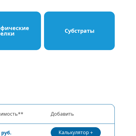
ифические
Субстраты
белки
оимость**
Добавить
Калькулятор
 руб.