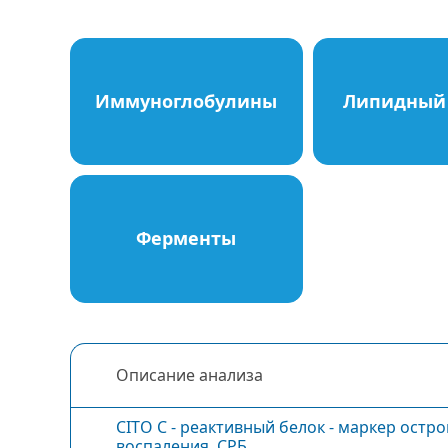
Иммуноглобулины
Липидный 
Ферменты
Описание анализа
CITO С - реактивный белок - маркер остр
воспаления, СРБ