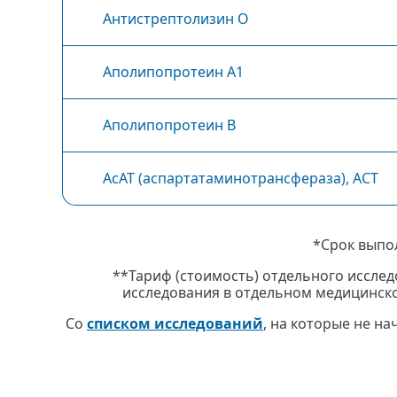
Антистрептолизин О
Аполипопротеин А1
Аполипопротеин В
АсАТ (аспартатаминотрансфераза), АСТ
*Срок выпо
**Тариф (стоимость) отдельного исслед
исследования в отдельном медицинско
Со
списком исследований
, на которые не н