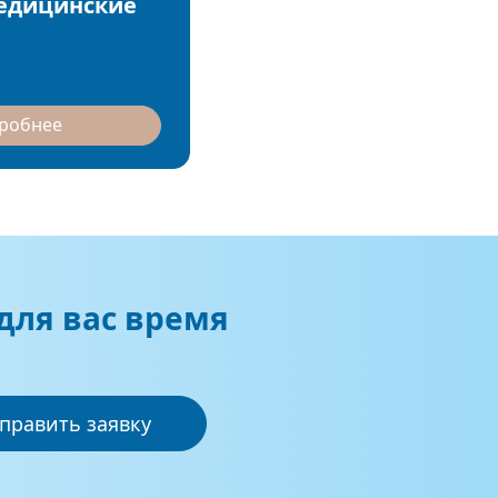
едицинские
дробнее
для вас время
править заявку