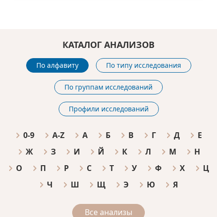
КАТАЛОГ АНАЛИЗОВ
По алфавиту
По типу исследования
По группам исследований
Профили исследований
0-9
A-Z
А
Б
В
Г
Д
Е
Ж
З
И
Й
К
Л
М
Н
О
П
Р
С
Т
У
Ф
Х
Ц
Ч
Ш
Щ
Э
Ю
Я
Все анализы