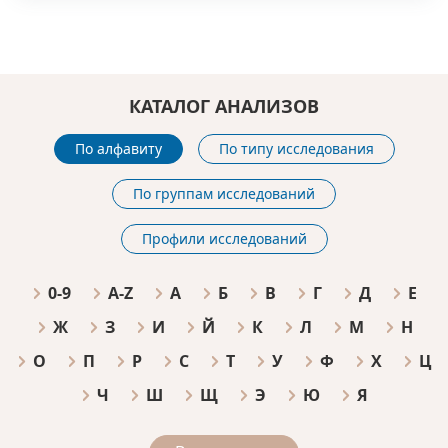
КАТАЛОГ АНАЛИЗОВ
По алфавиту
По типу исследования
По группам исследований
Профили исследований
0-9
A-Z
А
Б
В
Г
Д
Е
Ж
З
И
Й
К
Л
М
Н
О
П
Р
С
Т
У
Ф
Х
Ц
Ч
Ш
Щ
Э
Ю
Я