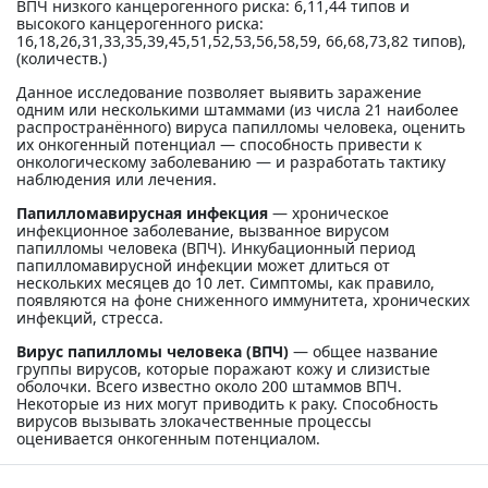
ВПЧ низкого канцерогенного риска: 6,11,44 типов и
высокого канцерогенного риска:
16,18,26,31,33,35,39,45,51,52,53,56,58,59, 66,68,73,82 типов),
(количеств.)
Данное исследование позволяет выявить заражение
одним или несколькими штаммами (из числа 21 наиболее
распространённого) вируса папилломы человека, оценить
их онкогенный потенциал — способность привести к
онкологическому заболеванию — и разработать тактику
наблюдения или лечения.
Папилломавирусная инфекция
— хроническое
инфекционное заболевание, вызванное вирусом
папилломы человека (ВПЧ). Инкубационный период
папилломавирусной инфекции может длиться от
нескольких месяцев до 10 лет. Симптомы, как правило,
появляются на фоне сниженного иммунитета, хронических
инфекций, стресса.
Вирус папилломы человека (ВПЧ)
— общее название
группы вирусов, которые поражают кожу и слизистые
оболочки. Всего известно около 200 штаммов ВПЧ.
Некоторые из них могут приводить к раку. Способность
вирусов вызывать злокачественные процессы
оценивается онкогенным потенциалом.