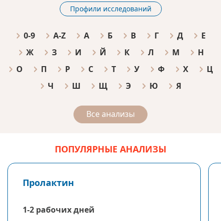
Профили исследований
0-9
A-Z
А
Б
В
Г
Д
Е
Ж
З
И
Й
К
Л
М
Н
О
П
Р
С
Т
У
Ф
Х
Ц
Ч
Ш
Щ
Э
Ю
Я
Все анализы
ПОПУЛЯРНЫЕ АНАЛИЗЫ
Пролактин
1-2 рабочих дней