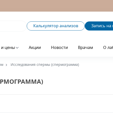
Калькулятор
анализов
Запись
на 
 и цены
Акции
Новости
Врачам
О ла
ям
Исследования спермы (спермограмма)
ЕРМОГРАММА)