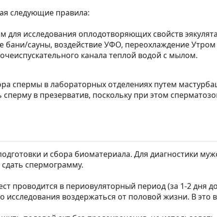
ая следующие правила:
 для исследования оплодотворяющих свойств эякулята с
ие бани/сауны, воздействие УФО, переохлаждение Утро
очеиспускательного канала теплой водой с мылом.
ра спермы в лабораторных отделениях путем мастурбац
 сперму в презерватив, поскольку при этом сперматоз
дготовки и сбора биоматериала. Для диагностики мужс
 сдать спермограмму.
ест проводится в периовуляторный период (за 1-2 дня до
до исследования воздержаться от половой жизни. В эт