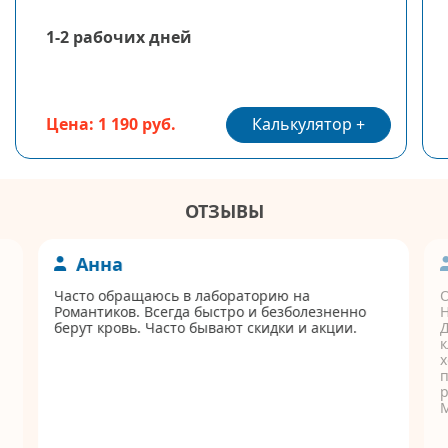
1-2 рабочих дней
Калькулятор
Цена: 1 190 руб.
ОТЗЫВЫ
Анна
Часто обращаюсь в лабораторию на
Романтиков. Всегда быстро и безболезненно
берут кровь. Часто бывают скидки и акции.
Д
к
п
р