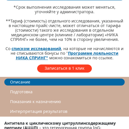
*Срок выполнения исследования может меняться,
уточняйте у администратора.
**Тариф (стоимость) отдельного исследования, указанный
в настоящем прайс-листе, может отличаться от тарифа
(стоимости) такого же исследования в отдельном
медицинском центре (клинике / лаборатории) «НИКА
СПРИНГ» не более, чем на 10% в сторону увеличения.
Со
списком исследований
, на которые не начисляются и
не списываются бонусы по "
Программе лояльности
НИКА СПРИНГ"
можно ознакомиться по ссылке.
Записаться в 1 клик
Описание
Подготовка
Показания к назначению
Интерпретация результатов
Антитела к циклическому цитруллинсодержащему
пептиду (АЦЦП)
– это гетерогенная группа IgG-