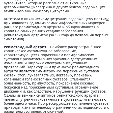
аутоантител, которые распознают антигенные
детерминанты филлагрина и других белков, содержащих
атипичную аминокислоту цитруллин.
Антитела к циклическому цитруллинсодержащему пептиду,
IgG, являются одним из самых информативных маркеров
раннего ревматоидного артрита и обнаруживаются в
крови на самых ранних стадиях заболевания
ревматоидным артритом (за 1-2 года до появления первых
симптомов).
Ревматоидный артрит
– наиболее распространённое
хроническое аутоиммунное заболевание,
характеризующееся поражением периферических
суставов с развитием в них эрозивно-деструктивных
изменений и широким спектром внесуставных
проявлений. Характерным признаком ревматоидного
артрита является симметричное поражение суставов
кистей, стоп, лучезапястных, локтевых, плечевых,
коленных и голеностопных суставов. Отмечается
болезненность, припухлость, покраснение кожных
покровов над пораженными суставами, ограничение
движений и, как следствие, нарушение функции суставов.
Одним из важных симптомов ревматоидного артрита
является утренняя скованность в суставах длительностью
более одного часа. Прогрессирующее воспаление суставов
приводит к значительному ограничению их подвижности с
развитием суставных отклонений.