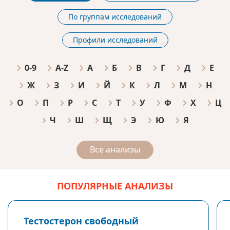
По группам исследований
Профили исследований
0-9
A-Z
А
Б
В
Г
Д
Е
Ж
З
И
Й
К
Л
М
Н
О
П
Р
С
Т
У
Ф
Х
Ц
Ч
Ш
Щ
Э
Ю
Я
Все анализы
ПОПУЛЯРНЫЕ АНАЛИЗЫ
Тестостерон свободный