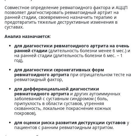
Совместное определение ревматоидного фактора и АЦЦП
позволяет диагностировать ревматоидный артрит на
ранней стадии, своевременно назначить терапию и
предотвратить тяжелые деструктивные изменения в
суставах.
Анализ назначается:
для диагностики ревматоидного артрита на очень
ранней стадии
(длительность болезни менее 6 мес.) и
на ранней стадии (длительность болезни 6 мес. – 1
год),
для диагностики серонегативных форм
ревматоидного артрита
при отрицательном тесте на
ревматоидный фактор,
для дифференциальной диагностики
ревматоидного артрита
и других аутоиммунных
заболеваний с суставным синдромом ( боль,
припухлость в области суставов, утренняя
скованность, локальное покраснение кожных
покровов),
для оценки риска развития деструкции суставов
у
пациентов с ранним ревматоидным артритом.