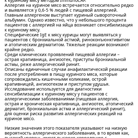
к куриному мясу методом ImmunoCAP.
Аллергия на куриное мясо встречается относительно редко
и выявляется у 0,6-5 % людей с пищевой аллергией.
Главным аллергеном выступает куриный сывороточный
альбумин. Однако известно, что у небольшого процента
пациентов с аллергией на яйца возникает сенсибилизация
к куриному мясу.
Специфические IgE к мясу курицы могут выявляться у
пациентов с бронхиальной астмой, риноконъюнктивитом
и атопическим дерматитом. Тяжелые реакции возникают
крайне редко.
Среди клинических проявлений пищевой аллергии –
острая крапивница, ангиоотек, приступы бронхиальной
астмы, реже аллергический ринит.
Описаны единичные случаи анафилактической реакции
после употребления в пищу куриного мяса, которые
сопровождались кишечными коликами, острой
крапивницей, ангиоотеком и приступом удушья.
Исследование используется для диагностики
сенсибилизации к куриному мясу у пациентов с
аллергическими заболеваниями (пищевая аллергия,
острая и хроническая крапивница, ангиоотек, атопический
дерматит, бронхиальная астма и аллергический ринит),
для оценки риска развития аллергических реакций на
куриное мясо.
Низкие значения этого показателя указывают на низкую
вероятность аллергического заболевания, в то время как,
высокий уровень имеет высокую корреляцию с