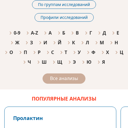
По группам исследований
Профили исследований
0-9
A-Z
А
Б
В
Г
Д
Е
Ж
З
И
Й
К
Л
М
Н
О
П
Р
С
Т
У
Ф
Х
Ц
Ч
Ш
Щ
Э
Ю
Я
Все анализы
ПОПУЛЯРНЫЕ АНАЛИЗЫ
Пролактин