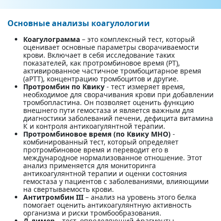
Основные анализы коагулологии
Коагулограмма
– это комплексный тест, который
оценивает основные параметры сворачиваемости
крови. Включает в себя исследование таких
показателей, как протромбиновое время (PT),
активированное частичное тромбоцитарное время
(aPTT), концентрацию тромбоцитов и другие.
Протромбин по Квику
- тест измеряет время,
необходимое для сворачивания крови при добавлении
тромбопластина. Он позволяет оценить функцию
внешнего пути гемостаза и является важным для
диагностики заболеваний печени, дефицита витамина
К и контроля антикоагулянтной терапии.
Протромбиновое время (по Квику МНО)
-
комбинированный тест, который определяет
протромбиновое время и переводит его в
международное нормализованное отношение. Этот
анализ применяется для мониторинга
антикоагулянтной терапии и оценки состояния
гемостаза у пациентов с заболеваниями, влияющими
на свертываемость крови.
Антитромбин III
– анализ на уровень этого белка
помогает оценить антикоагулянтную активность
организма и риски тромбообразования.
Д-димер
– тест, определяющий фрагменты,