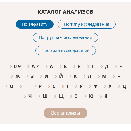
КАТАЛОГ АНАЛИЗОВ
По алфавиту
По типу исследования
По группам исследований
Профили исследований
0-9
A-Z
А
Б
В
Г
Д
Е
Ж
З
И
Й
К
Л
М
Н
О
П
Р
С
Т
У
Ф
Х
Ц
Ч
Ш
Щ
Э
Ю
Я
Все анализы