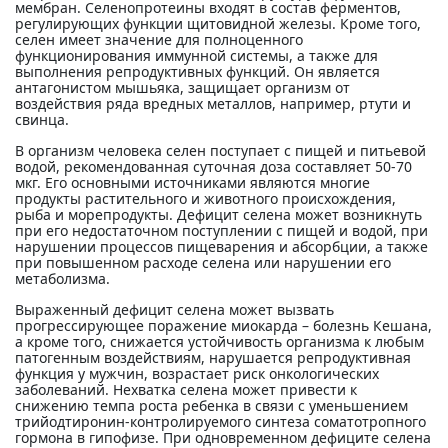
мембран. Селенопротеины входят в состав ферментов,
регулирующих функции щитовидной железы. Кроме того,
селен имеет значение для полноценного
функционирования иммунной системы, а также для
выполнения репродуктивных функций. Он является
антагонистом мышьяка, защищает организм от
воздействия ряда вредных металлов, например, ртути и
свинца.
В организм человека селен поступает с пищей и питьевой
водой, рекомендованная суточная доза составляет 50-70
мкг. Его основными источниками являются многие
продукты растительного и животного происхождения,
рыба и морепродукты. Дефицит селена может возникнуть
при его недостаточном поступлении с пищей и водой, при
нарушении процессов пищеварения и абсорбции, а также
при повышенном расходе селена или нарушении его
метаболизма.
Выраженный дефицит селена может вызвать
прогрессирующее поражение миокарда – болезнь Кешана,
а кроме того, снижается устойчивость организма к любым
патогенным воздействиям, нарушается репродуктивная
функция у мужчин, возрастает риск онкологических
заболеваний. Нехватка селена может привести к
снижению темпа роста ребенка в связи с уменьшением
трийодтиронин-контролируемого синтеза соматотропного
гормона в гипофизе. При одновременном дефиците селена