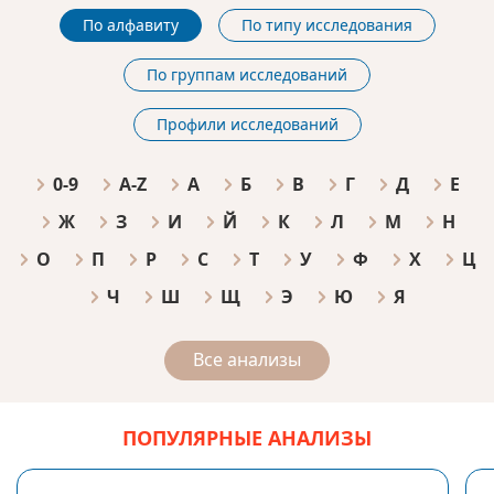
По алфавиту
По типу исследования
По группам исследований
Профили исследований
0-9
A-Z
А
Б
В
Г
Д
Е
Ж
З
И
Й
К
Л
М
Н
О
П
Р
С
Т
У
Ф
Х
Ц
Ч
Ш
Щ
Э
Ю
Я
Все анализы
ПОПУЛЯРНЫЕ АНАЛИЗЫ