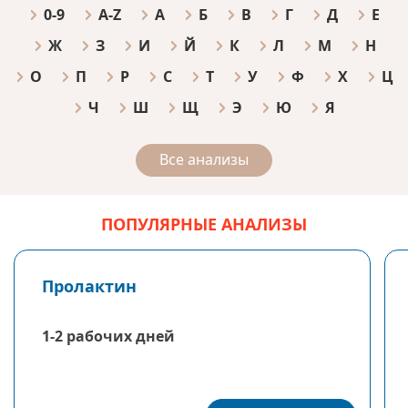
0-9
A-Z
А
Б
В
Г
Д
Е
Ж
З
И
Й
К
Л
М
Н
О
П
Р
С
Т
У
Ф
Х
Ц
Ч
Ш
Щ
Э
Ю
Я
Все анализы
ПОПУЛЯРНЫЕ АНАЛИЗЫ
Пролактин
1-2 рабочих дней