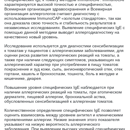
характеризуется высокой точностью и специфичностью,
Всемирная организация здравоохранения и Всемирная
организация аллергологов считают диагностику с
использованием ImmunoCAP «золотым стандартом», так как
она доказала свою точность и стабильность результатов в
независимых исследованиях. Выявление специфических IgE с
помощью данной методики выводит аллергодиагностику на
качественно новый уровень.
Исследование используется для диагностики сенсибилизации
к томатам у пациентов с аллергическими заболеваниями, для
оценки риска развития аллергических реакций на томаты, а
также при наличии следующих симптомов, указывающих на
аллергический характер при употреблении в пищу томатов:
покраснение и зуд кожи, сыпь, ангионевротический отек, отек
гортани, кашель и бронхоспазм, тошнота, боль в желудке и
кишечнике, диарея.
Повышение уровня специфических IgE наблюдается при
наличии аллергических реакций на томаты, при атопическом
дерматите, пищевой аллергии, бронхиальной астма,
обусловленных сенсибилизацией к аллергенам томатов.
Количественное определение специфических IgE позволяет
оценить взаимосвязь между уровнем антител и клиническими
проявлениями аллергии. Низкие значения этого показателя
указывают на низкую вероятность аллергического
заболевания. При выявлении высоких уровней специфических