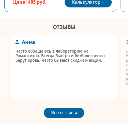
Калькулятор
Цена: 485 руб.
ОТЗЫВЫ
Анна
Часто обращаюсь в лабораторию на
Романтиков. Всегда быстро и безболезненно
берут кровь. Часто бывают скидки и акции.
Д
к
п
р
Все отзывы