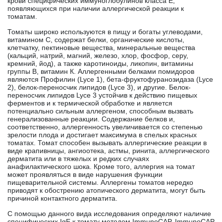
крови специфических иммуноглобулинов класса E,
появляющихся при наличии аллергической реакции к
томатам.
Томаты широко используются в пищу и богаты углеводами,
витамином С, содержат белки, органические кислоты,
клетчатку, пектиновые вещества, минеральные вещества
(кальций, натрий, магний, железо, хлор, фосфор, серу,
кремний, йод), а также каротиноиды, ликопин, витамины
группы В, витамин К. Аллергенными белками помидоров
являются Профилин (Lyce 1), бета-фруктофуранозидаза (Lyce
2), белок-переносчик липидов (Lyce 3), и другие. Белок-
переносчик липидов Lyce 3 устойчив к действию пищевых
ферментов и к термической обработке и является
потенциально сильным аллергеном, способным вызвать
генерализованные реакции. Содержание белков и,
соответственно, аллергенность увеличивается со степенью
зрелости плода и достигает максимума в спелых красных
томатах. Томат способен вызывать аллергические реакции в
виде крапивницы, ангиоотека, астмы, ринита, аллергического
дерматита или в тяжелых и редких случаях
анафилактического шока. Кроме того, аллергия на томат
может проявляться в виде нарушения функции
пищеварительной системы. Аллергены томатов нередко
приводят к обострению атопического дерматита, могут быть
причиной контактного дерматита.
С помощью данного вида исследования определяют наличие
специфических IgE к томату методом ImmunoCAP. ImmunoCAP