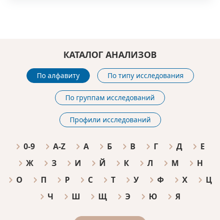
КАТАЛОГ АНАЛИЗОВ
По алфавиту
По типу исследования
По группам исследований
Профили исследований
0-9
A-Z
А
Б
В
Г
Д
Е
Ж
З
И
Й
К
Л
М
Н
О
П
Р
С
Т
У
Ф
Х
Ц
Ч
Ш
Щ
Э
Ю
Я