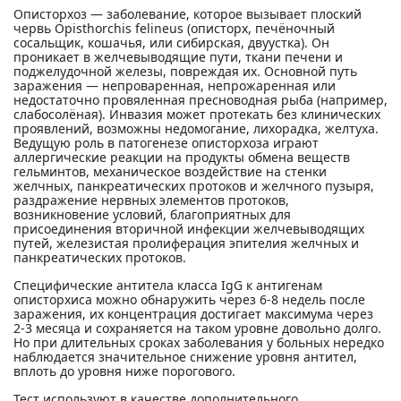
Описторхоз — заболевание, которое вызывает плоский
червь Opisthorchis felineus (описторх, печёночный
сосальщик, кошачья, или сибирская, двуустка). Он
проникает в желчевыводящие пути, ткани печени и
поджелудочной железы, повреждая их. Основной путь
заражения — непроваренная, непрожаренная или
недостаточно провяленная пресноводная рыба (например,
слабосолёная). Инвазия может протекать без клинических
проявлений, возможны недомогание, лихорадка, желтуха.
Ведущую роль в патогенезе описторхоза играют
аллергические реакции на продукты обмена веществ
гельминтов, механическое воздействие на стенки
желчных, панкреатических протоков и желчного пузыря,
раздражение нервных элементов протоков,
возникновение условий, благоприятных для
присоединения вторичной инфекции желчевыводящих
путей, железистая пролиферация эпителия желчных и
панкреатических протоков.
Специфические антитела класса IgG к антигенам
описторхиса можно обнаружить через 6-8 недель после
заражения, их концентрация достигает максимума через
2-3 месяца и сохраняется на таком уровне довольно долго.
Но при длительных сроках заболевания у больных нередко
наблюдается значительное снижение уровня антител,
вплоть до уровня ниже порогового.
Тест используют в качестве дополнительного