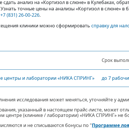
 сдать анализ на «Кортизол в слюне» в Кулебаках, об
 Узнать точные цены на анализы «Кортизол в слюне» в
у
+7 (831) 26-00-226
.
сещения клиники можно сформировать
справку для нал
Срок выпол
ие центры и лаборатории «НИКА СПРИНГ»
до 7 рабочи
лнения исследования может меняться, уточняйте у адми
ования, указанный в настоящем прайс-листе, может отли
м центре (клинике / лаборатории) «НИКА СПРИНГ» не бол
ачисляются и не списываются бонусы по "
Программе ло