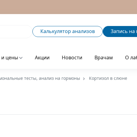
Калькулятор
анализов
Запись
на 
 и цены
Акции
Новости
Врачам
О ла
мональные тесты, анализ на гормоны
Кортизол в слюне