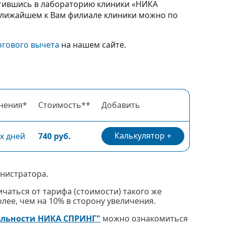
ратившись в лабораторию клиники «НИКА
 ближайшем к Вам филиале клиники можно по
огового вычета
на нашем сайте.
нения*
Стоимость**
Добавить
Калькулятор
х дней
740 руб.
нистратора.
чаться от тарифа (стоимости) такого же
ее, чем на 10% в сторону увеличения.
яльности НИКА СПРИНГ"
можно ознакомиться