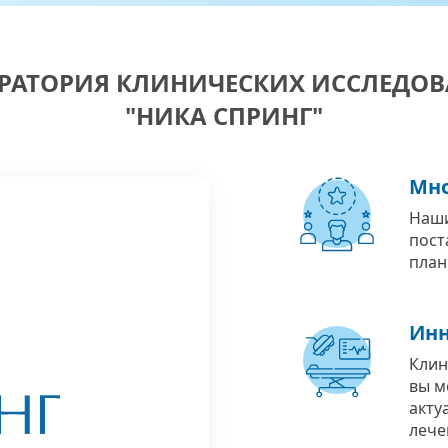
РАТОРИЯ КЛИНИЧЕСКИХ ИССЛЕДО
"НИКА СПРИНГ"
Мно
Наши
пост
план
Инн
Клин
вы м
акту
лече