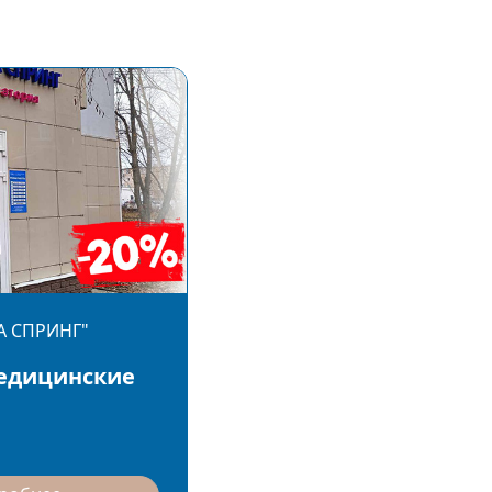
А СПРИНГ"
едицинские