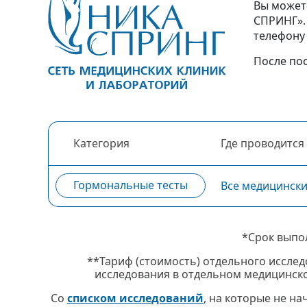
Вы можете
СПРИНГ».
телефон
После по
Категория
Где проводится
Гормональные тесты
Все медицинск
*Срок выпо
**Тариф (стоимость) отдельного исслед
исследования в отдельном медицинско
Со
списком исследований
, на которые не н