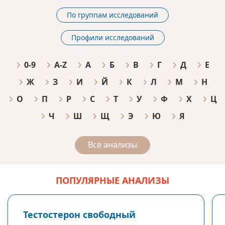
По группам исследований
Профили исследований
0-9
A-Z
А
Б
В
Г
Д
Е
Ж
З
И
Й
К
Л
М
Н
О
П
Р
С
Т
У
Ф
Х
Ц
Ч
Ш
Щ
Э
Ю
Я
Все анализы
ПОПУЛЯРНЫЕ АНАЛИЗЫ
Тестостерон свободный