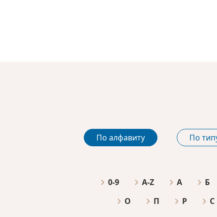
По алфавиту
По тип
0-9
A-Z
А
Б
О
П
Р
С