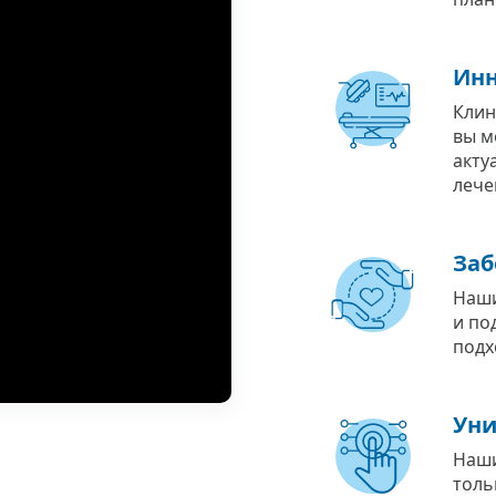
Инн
Клин
вы м
акту
лече
Заб
Наши
и по
подх
Уни
Наши
толь