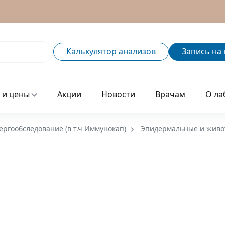
Калькулятор
анализов
Запись
на 
 и цены
Акции
Новости
Врачам
О ла
ергообследование (в т.ч Иммунокап)
Эпидермальные и живо