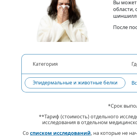
Вы может
области,
шиншиллы 
После по
Категория
Гд
Эпидермальные и животные белки
В
*Срок выпо
**Тариф (стоимость) отдельного исслед
исследования в отдельном медицинско
Со
списком исследований
, на которые не н