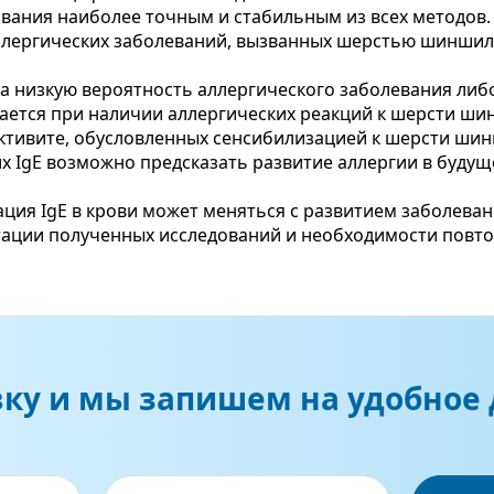
ования наиболее точным и стабильным из всех методов.
ллергических заболеваний, вызванных шерстью шиншиллы
на низкую вероятность аллергического заболевания либ
ается при наличии аллергических реакций к шерсти ши
ктивите, обусловленных сенсибилизацией к шерсти ши
х IgE возможно предсказать развитие аллергии в буду
ция IgE в крови может меняться с развитием заболеван
етации полученных исследований и необходимости повт
вку и мы запишем на удобное 