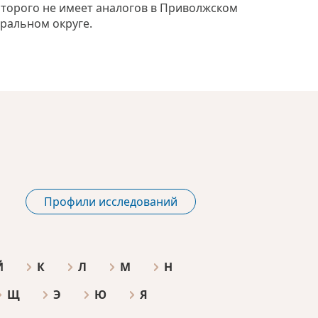
оторого не имеет аналогов в Приволжском
ральном округе.
Профили исследований
Й
К
Л
М
Н
Щ
Э
Ю
Я