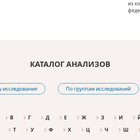
из к
феде
КАТАЛОГ АНАЛИЗОВ
у исследования
По группам исследований
В
Г
Д
Е
Ж
З
И
Т
У
Ф
Х
Ц
Ч
Ш